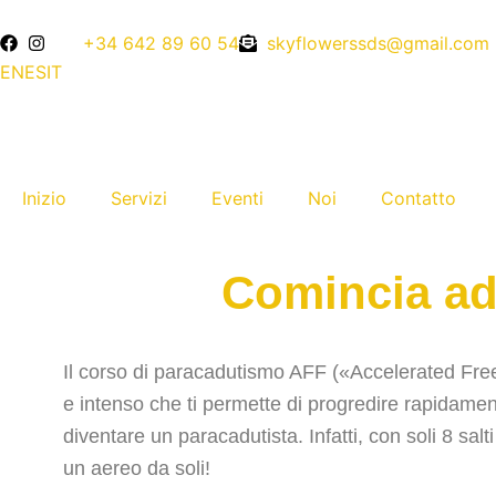
Ir
contenido
al
+34 642 89 60 54
skyflowerssds@gmail.com
contenido
EN
ES
IT
Inizio
Servizi
Eventi
Noi
Contatto
Comincia ad
Il corso di paracadutismo AFF («Accelerated Free
e intenso che ti permette di progredire rapidame
diventare un paracadutista. Infatti, con soli 8 salt
un aereo da soli!