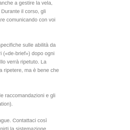
 anche a gestire la vela,
 Durante il corso, gli
rrare comunicando con voi
pecifiche sulle abilità da
ori («de-brief») dopo ogni
ello verrà ripetuto. La
za ripetere, ma è bene che
 le raccomandazioni e gli
tion).
ngue. Contattaci così
nirti la sistemazione.