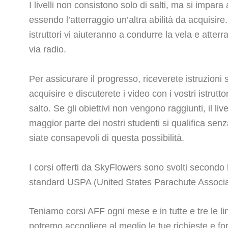
I livelli non consistono solo di salti, ma si impara
essendo l’atterraggio un’altra abilità da acquisire.
istruttori vi aiuteranno a condurre la vela e atte
via radio.
Per assicurare il progresso, riceverete istruzioni s
acquisire e discuterete i video con i vostri istrutt
salto. Se gli obiettivi non vengono raggiunti, il liv
maggior parte dei nostri studenti si qualifica sen
siate consapevoli di questa possibilità.
I corsi offerti da SkyFlowers sono svolti secondo
standard USPA (United States Parachute Associa
Teniamo corsi AFF ogni mese e in tutte e tre le li
potremo accogliere al meglio le tue richieste e for