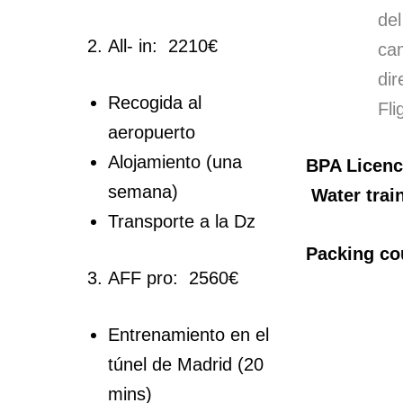
del
All- in: 2210€
ca
di
Recogida al
Fli
aeropuerto
Alojamiento (una
BPA Licenc
semana)
Water trai
Transporte a la Dz
Packing co
AFF pro: 2560€
Entrenamiento en el
túnel de Madrid (20
mins)