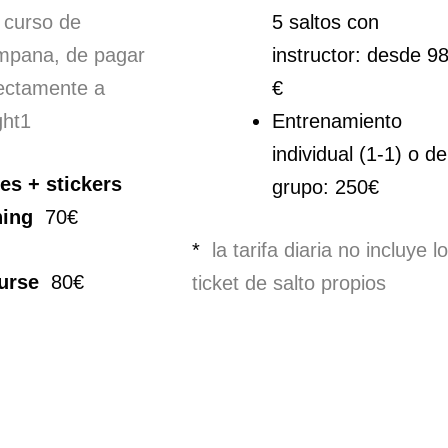
 curso de
5 saltos con
mpana, de pagar
instructor: desde 9
rectamente a
€
ght1
Entrenamiento
individual (1-1) o de
es + stickers
grupo: 250€
ning
70€
*
la tarifa diaria no incluye l
urse
80€
ticket de salto propios