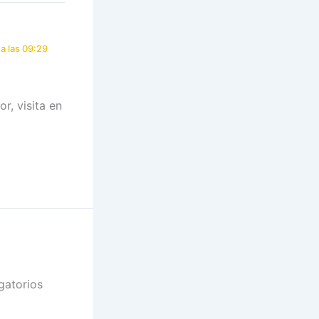
a las 09:29
r, visita en
gatorios