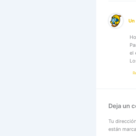
Un
Ho
Pa
el
Lo
R
Deja un 
Tu direcció
están marc