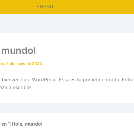
m
EN
ES
IT
, mundo!
ve
/
7 de mayo de 2023
 bienvenida a WordPress. Esta es tu primera entrada. Edítal
za a escribir!
 en “¡Hola, mundo!”