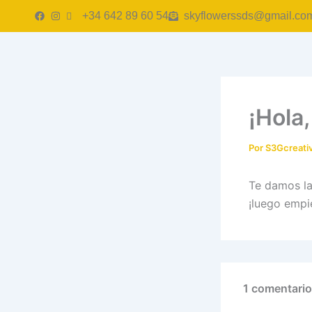
Ir
contenido
+34 642 89 60 54
skyflowerssds@gmail.co
al
contenido
¡Hola
Por
S3Gcreati
Te damos la
¡luego empie
1 comentario